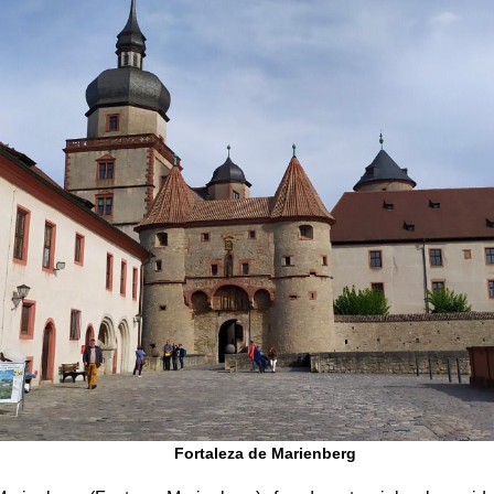
(Alte Mainbrücke): fue construido entre 1476 y 1543 para reem
ido destruido y recién en el siglo XVIII se adornó con estatuas
nto de encuentro para los habitantes de la ciudad y los turistas,
rán degustar los vinos típicos de la región con una vista prec
 de los rincones más fotografiados de Wurzburgo!