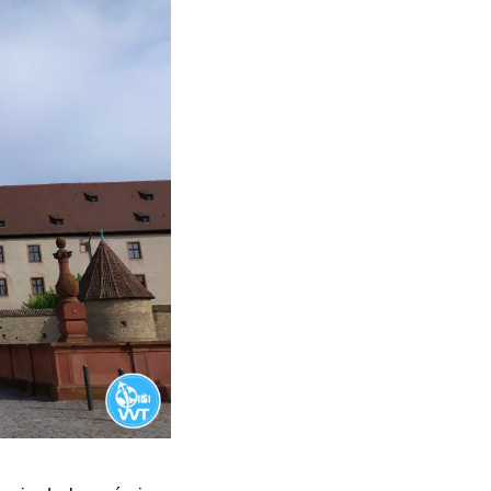
plazar al románico, de
 barrocas. Este puente
 sin importar su edad y
iosa de la ciudad y su