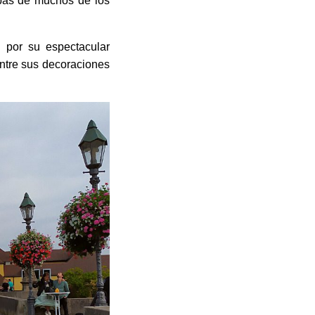
ó aproximadamente 100
 Eva como así también
achada en estilo rococó
completamente durante
 años 50. Desde 1952
1040 y 1225, en estilo
bas de muchos de los
a por su espectacular
Entre sus decoraciones