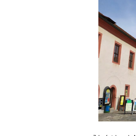
El puente Viejo 
1120, que había s
es el principal pu
es aquí donde pod
fortaleza. Es uno