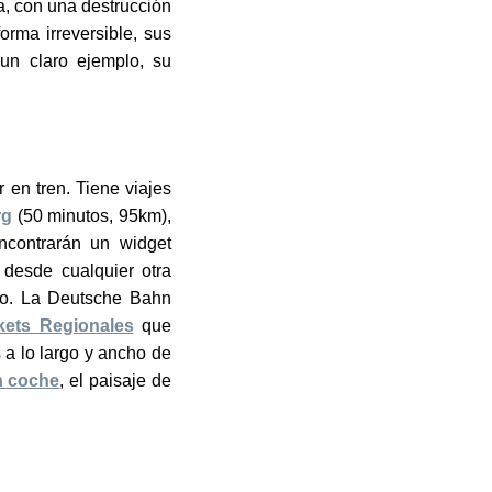
, con una destrucción
rma irreversible, sus
un claro ejemplo, su
 en tren. Tiene viajes
rg
(50 minutos, 95km),
ncontrarán un widget
 desde cualquier otra
ico. La Deutsche Bahn
kets Regionales
que
 a lo largo y ancho de
n coche
, el paisaje de