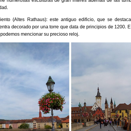
tplatz, cuya contrucción comenzó alrededor del 1377 y dur
curioso, en su fachada encontrarán las estatuas de Adán y
 muy interesantes.
Falkenhaus): fue construida a principios del siglo XVIII y su f
a más linda de toda Alemania. Lamentablente, fue destruida 
ra Mundial y su reconstrucción se llevó a cabo durante los
e turismo de la ciudad y además es la biblioteca municipal.
n Kilian (Dom St. Kilian): esta fue edificada entre los años 
ene numerosas esculturas de gran interés además de las tum
dad.
ento (Altes Rathaus): este antiguo edificio, que se destac
entra decorado por una torre que data de principios de 1200. 
 podemos mencionar su precioso reloj.