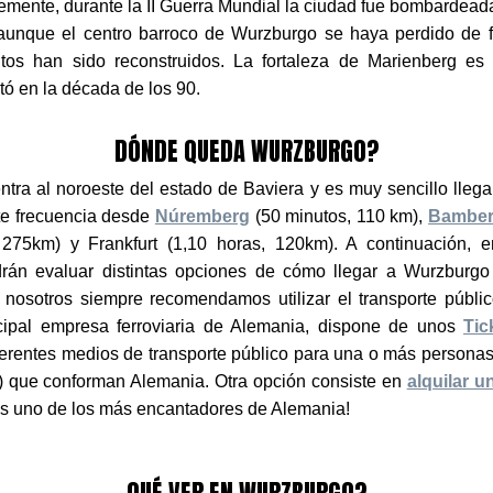
nte, durante la II Guerra Mundial la ciudad fue bombardeada
unque el centro barroco de Wurzburgo se haya perdido de fo
tos han sido reconstruidos. La fortaleza de Marienberg es 
ó en la década de los 90.
DÓNDE QUEDA WURZBURGO?
tra al noroeste del estado de Baviera y es muy sencillo llegar
te frecuencia desde
Núremberg
(50 minutos, 110 km),
Bambe
 275km) y Frankfurt (1,10 horas, 120km). A continuación, e
rán evaluar distintas opciones de cómo llegar a Wurzburgo
r, nosotros siempre recomendamos utilizar el transporte públ
cipal empresa ferroviaria de Alemania, dispone de unos
Tic
erentes medios de transporte público para una o más personas
s) que conforman Alemania. Otra opción consiste en
alquilar u
es uno de los más encantadores de Alemania!