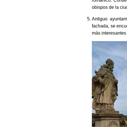
ubica en la Mark
años. Como dato 
otras estructuras
Casa del halcón (
es considerada l
la Segunda Guer
alberga la casa d
La Catedral de Sa
románico. Conti
obispos de la ciu
Antiguo ayuntami
fachada, se encu
más interesantes