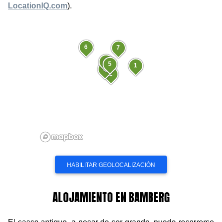
6
7
4
5
1
3
2
ALOJAMIENTO EN BAMBERG
El casco antiguo, a pesar de ser grande, puede recorrerse