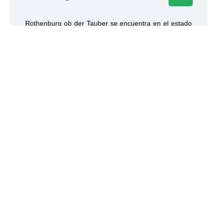
Rothenburg ob der Tauber se encuentra en el estado
de Baviera, en Alemania y es una de las ciudades
más turísticas de este país.
Partners
Ponte en contacto con nosotros!